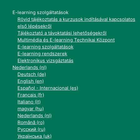
E-learning szolgáltatások
Rövid tájékoztatás a kurzusok indításával kapcsolatos
első lépésekről
Tájékoztató a távoktatási lehetőségekről
Multimédia és E-learning Technikai Központ
E-learning szolgáltatások
E-learning rendszerek
Elektronikus vizsgáztatás
Nederlands ‎(nl)‎
Deutsch ‎(de)‎
English ‎(en)‎
Español - Internacional ‎(es)‎
Français ‎(fr)‎
Italiano ‎(it)‎
magyar ‎(hu)‎
Nederlands ‎(nl)‎
Română ‎(ro)‎
Русский ‎(ru)‎
Українська ‎(uk)‎