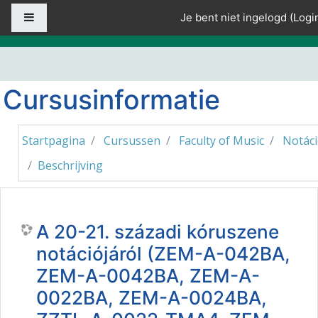
Ga naar hoofdinhoud
Zijpaneel
Je bent niet ingelogd (
Logi
Cursusinformatie
Startpagina
Cursussen
Faculty of Music
Notác
Beschrijving
A 20-21. századi kóruszene
notációjáról (ZEM-A-042BA,
ZEM-A-0042BA, ZEM-A-
0022BA, ZEM-A-0024BA,