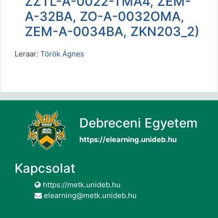
ZZTL-A-0022-TMA4, ZEM-
A-32BA, ZO-A-0032OMA,
ZEM-A-0034BA, ZKN203_2)
Leraar:
Török Ágnes
Debreceni Egyetem
https://elearning.unideb.hu
Kapcsolat
https://metk.unideb.hu
elearning@metk.unideb.hu