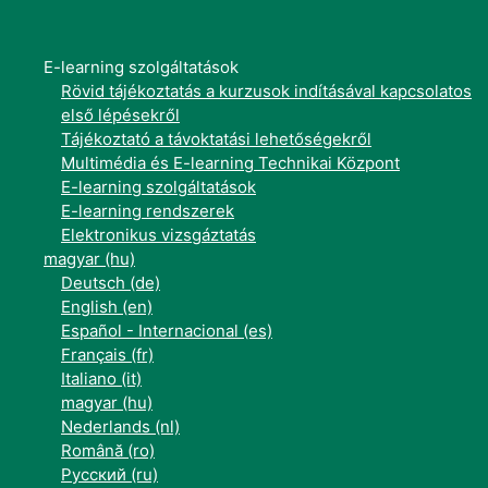
E-learning szolgáltatások
Rövid tájékoztatás a kurzusok indításával kapcsolatos
első lépésekről
Tájékoztató a távoktatási lehetőségekről
Multimédia és E-learning Technikai Központ
E-learning szolgáltatások
E-learning rendszerek
Elektronikus vizsgáztatás
magyar ‎(hu)‎
Deutsch ‎(de)‎
English ‎(en)‎
Español - Internacional ‎(es)‎
Français ‎(fr)‎
Italiano ‎(it)‎
magyar ‎(hu)‎
Nederlands ‎(nl)‎
Română ‎(ro)‎
Русский ‎(ru)‎