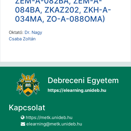
ZEM-A-082BA, ZEM-A-
084BA, ZKAZ202, ZKH-A-
034MA, ZO-A-088OMA)
Oktató:
Dr. Nagy
Csaba Zoltán
Debreceni Egyetem
https://elearning.unideb.hu
Kapcsolat
https://metk.unideb.hu
elearning@metk.unideb.hu