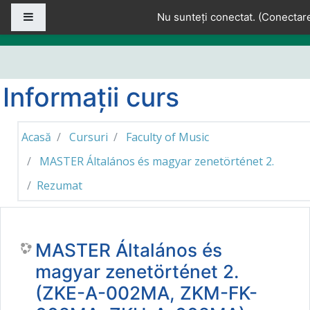
Sari la conţinutul principal
Panou lateral
Nu sunteți conectat. (
Conectar
Informații curs
Acasă
Cursuri
Faculty of Music
MASTER Általános és magyar zenetörténet 2.
Rezumat
MASTER Általános és
magyar zenetörténet 2.
(ZKE-A-002MA, ZKM-FK-