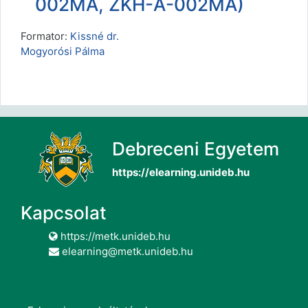
002MA, ZKH-A-002MA)
Formator:
Kissné dr.
Mogyorósi Pálma
Debreceni Egyetem
https://elearning.unideb.hu
Kapcsolat
https://metk.unideb.hu
elearning@metk.unideb.hu