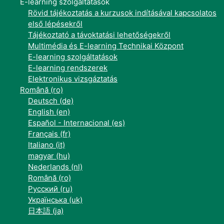
E-learning szolgáltatások
Rövid tájékoztatás a kurzusok indításával kapcsolatos
első lépésekről
Tájékoztató a távoktatási lehetőségekről
Multimédia és E-learning Technikai Központ
E-learning szolgáltatások
E-learning rendszerek
Elektronikus vizsgáztatás
Română ‎(ro)‎
Deutsch ‎(de)‎
English ‎(en)‎
Español - Internacional ‎(es)‎
Français ‎(fr)‎
Italiano ‎(it)‎
magyar ‎(hu)‎
Nederlands ‎(nl)‎
Română ‎(ro)‎
Русский ‎(ru)‎
Українська ‎(uk)‎
日本語 ‎(ja)‎