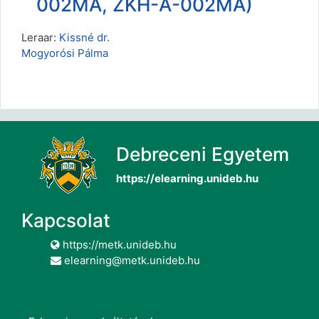
002MA, ZKH-A-002MA)
Leraar:
Kissné dr.
Mogyorósi Pálma
Debreceni Egyetem
https://elearning.unideb.hu
Kapcsolat
https://metk.unideb.hu
elearning@metk.unideb.hu