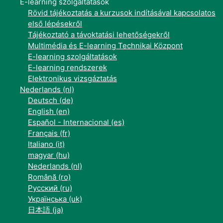
E-learning szolgáltatások
Rövid tájékoztatás a kurzusok indításával kapcsolatos
első lépésekről
Tájékoztató a távoktatási lehetőségekről
Multimédia és E-learning Technikai Központ
E-learning szolgáltatások
E-learning rendszerek
Elektronikus vizsgáztatás
Nederlands ‎(nl)‎
Deutsch ‎(de)‎
English ‎(en)‎
Español - Internacional ‎(es)‎
Français ‎(fr)‎
Italiano ‎(it)‎
magyar ‎(hu)‎
Nederlands ‎(nl)‎
Română ‎(ro)‎
Русский ‎(ru)‎
Українська ‎(uk)‎
日本語 ‎(ja)‎