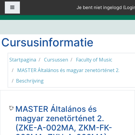
Ga naar hoofdinhoud
Zijpaneel
Je bent niet ingelogd (
Logi
Cursusinformatie
Startpagina
Cursussen
Faculty of Music
MASTER Általános és magyar zenetörténet 2.
Beschrijving
MASTER Általános és
magyar zenetörténet 2.
(ZKE-A-002MA, ZKM-FK-