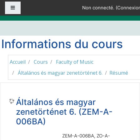
Passer au contenu principal
Panneau latéral
Non connecté. (
Connexio
Informations du cours
Accueil
Cours
Faculty of Music
Általános és magyar zenetörténet 6.
Résumé
Általános és magyar
zenetörténet 6. (ZEM-A-
006BA)
ZEM-A-006BA, ZO-A-