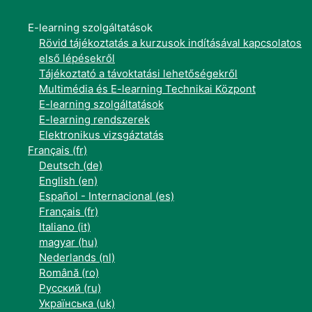
E-learning szolgáltatások
Rövid tájékoztatás a kurzusok indításával kapcsolatos
első lépésekről
Tájékoztató a távoktatási lehetőségekről
Multimédia és E-learning Technikai Központ
E-learning szolgáltatások
E-learning rendszerek
Elektronikus vizsgáztatás
Français ‎(fr)‎
Deutsch ‎(de)‎
English ‎(en)‎
Español - Internacional ‎(es)‎
Français ‎(fr)‎
Italiano ‎(it)‎
magyar ‎(hu)‎
Nederlands ‎(nl)‎
Română ‎(ro)‎
Русский ‎(ru)‎
Українська ‎(uk)‎