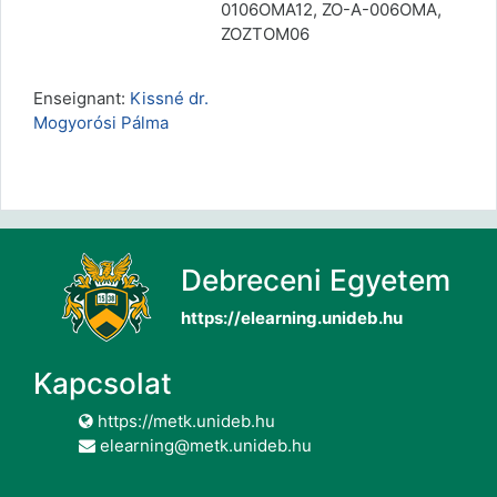
0106OMA12, ZO-A-006OMA,
ZOZTOM06
Enseignant:
Kissné dr.
Mogyorósi Pálma
Debreceni Egyetem
https://elearning.unideb.hu
Kapcsolat
https://metk.unideb.hu
elearning@metk.unideb.hu