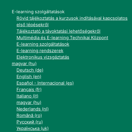
E-learning szolgáltatások
Rövid tájékoztatás a kurzusok indításával kapcsolatos
első lépésekről
Tájékoztató a távoktatási lehetőségekről
Multimédia és E-learning Technikai Központ
E-learning szolgáltatások
E-learning rendszerek
Elektronikus vizsgáztatás
magyar ‎(hu)‎
Deutsch ‎(de)‎
English ‎(en)‎
Español - Internacional ‎(es)‎
Français ‎(fr)‎
Italiano ‎(it)‎
magyar ‎(hu)‎
Nederlands ‎(nl)‎
Română ‎(ro)‎
Русский ‎(ru)‎
Українська ‎(uk)‎