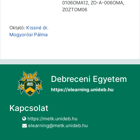
0106OMA12, ZO-A-006OMA,
ZOZTOM06
Oktató:
Kissné dr.
Mogyorósi Pálma
Debreceni Egyetem
https://elearning.unideb.hu
Kapcsolat
https://metk.unideb.hu
elearning@metk.unideb.hu