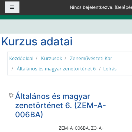
Tovább a fő tartalomhoz
Oldalpanel
Nincs bejelentkezve. (
Belépé
Kurzus adatai
Kezdőoldal
Kurzusok
Zeneművészeti Kar
Általános és magyar zenetörténet 6.
Leírás
Általános és magyar
zenetörténet 6. (ZEM-A-
006BA)
ZEM-A-006BA, ZO-A-