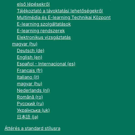
első lépésekről
Tájékoztató a távoktatási lehetőségekről
Multimédia és E-learning Technikai Központ
E-learning szolgáltatások
E-learning rendszerek
Elektronikus vizsgáztatás
magyar ‎(hu)‎
Deutsch ‎(de)‎
English ‎(en)‎
Español - Internacional ‎(es)‎
Français ‎(fr)‎
Italiano ‎(it)‎
magyar ‎(hu)‎
Nederlands ‎(nl)‎
Română ‎(ro)‎
Русский ‎(ru)‎
Українська ‎(uk)‎
日本語 ‎(ja)‎
Áttérés a standard stílusra