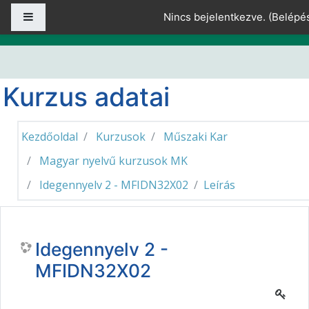
Tovább a fő tartalomhoz
Oldalpanel
Nincs bejelentkezve. (
Belépé
Kurzus adatai
Kezdőoldal
Kurzusok
Műszaki Kar
Magyar nyelvű kurzusok MK
Idegennyelv 2 - MFIDN32X02
Leírás
Idegennyelv 2 -
MFIDN32X02