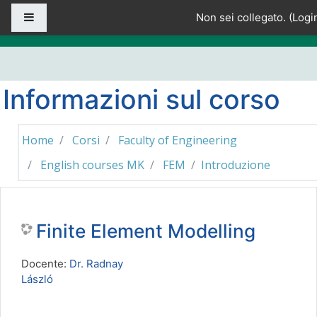
Vai al contenuto principale
Pannello laterale
Non sei collegato. (
Logi
Informazioni sul corso
Home
Corsi
Faculty of Engineering
English courses MK
FEM
Introduzione
Finite Element Modelling
Docente:
Dr. Radnay
László