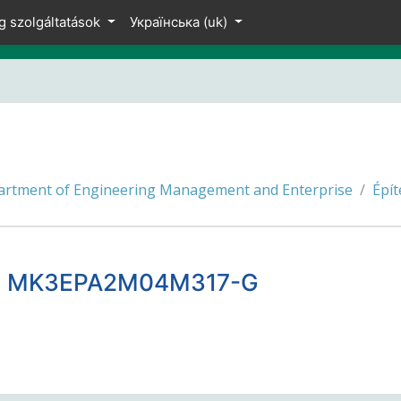
g szolgáltatások
Українська ‎(uk)‎
rtment of Engineering Management and Enterprise
Épít
at) - MK3EPA2M04M317-G