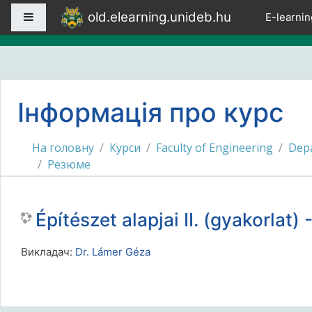
Перейти до головного вмісту
old.elearning.unideb.hu
Бокова панель
E-learnin
Інформація про курс
На головну
Курси
Faculty of Engineering
Depa
Резюме
Építészet alapjai II. (gyakorl
Викладач:
Dr. Lámer Géza