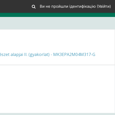
Ви не пройшли ідентифікацію (
Увійти
)
észet alapjai II. (gyakorlat) - MK3EPA2M04M317-G