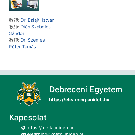
教師:
Dr. Balajti István
教師:
Diós Szabolcs
Sándor
教師:
Dr. Szemes
Péter Tamás
Debreceni Egyetem
https://elearning.unideb.hu
Kapcsolat
https://metk.unideb.hu
elearning@metk.unideb.hu