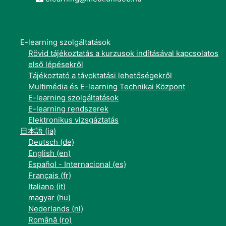
E-learning szolgáltatások
Rövid tájékoztatás a kurzusok indításával kapcsolatos
első lépésekről
Tájékoztató a távoktatási lehetőségekről
Multimédia és E-learning Technikai Központ
E-learning szolgáltatások
E-learning rendszerek
Elektronikus vizsgáztatás
日本語 ‎(ja)‎
Deutsch ‎(de)‎
English ‎(en)‎
Español - Internacional ‎(es)‎
Français ‎(fr)‎
Italiano ‎(it)‎
magyar ‎(hu)‎
Nederlands ‎(nl)‎
Română ‎(ro)‎