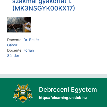
szakmai gyakorlat I.
(MK3NSGYK00KX17)
Docente:
Dr. Bellér
Gábor
Docente:
Fórián
Sándor
Debreceni Egyetem
https://elearning.unideb.hu