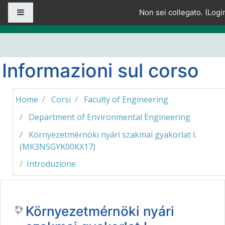
Vai al contenuto principale
Pannello laterale
Non sei collegato. (
Logi
Informazioni sul corso
Home
Corsi
Faculty of Engineering
Department of Environmental Engineering
Környezetmérnöki nyári szakmai gyakorlat I.
(MK3NSGYK00KX17)
Introduzione
Környezetmérnöki nyári