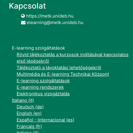
Kapcsolat
https://metk.unideb.hu
elearning@metk.unideb.hu
E-learning szolgáltatások
Rövid tájékoztatás a kurzusok indításával kapcsolatos
első lépésekről
Tájékoztató a távoktatási lehetőségekről
Multimédia és E-learning Technikai Központ
E-learning szolgáltatások
E-learning rendszerek
Elektronikus vizsgáztatás
Italiano ‎(it)‎
Deutsch ‎(de)‎
English ‎(en)‎
Español - Internacional ‎(es)‎
Français ‎(fr)‎
Italiano ‎(it)‎