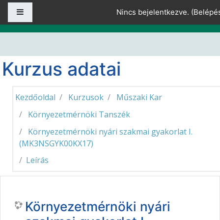
Tovább a fő tartalomhoz
Oldalpanel
Nincs bejelentkezve. (
Belépé
Kurzus adatai
Kezdőoldal
Kurzusok
Műszaki Kar
Környezetmérnöki Tanszék
Környezetmérnöki nyári szakmai gyakorlat I.
(MK3NSGYK00KX17)
Leírás
Környezetmérnöki nyári