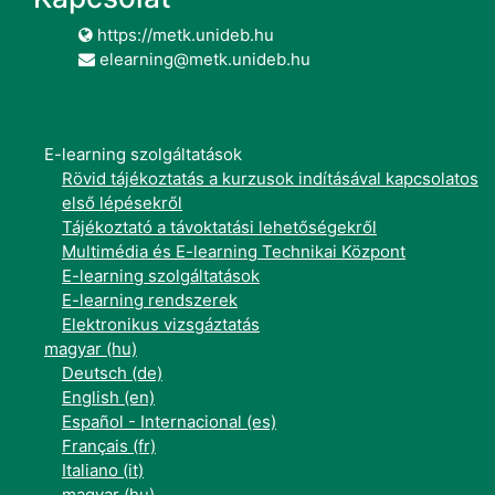
https://metk.unideb.hu
elearning@metk.unideb.hu
E-learning szolgáltatások
Rövid tájékoztatás a kurzusok indításával kapcsolatos
első lépésekről
Tájékoztató a távoktatási lehetőségekről
Multimédia és E-learning Technikai Központ
E-learning szolgáltatások
E-learning rendszerek
Elektronikus vizsgáztatás
magyar ‎(hu)‎
Deutsch ‎(de)‎
English ‎(en)‎
Español - Internacional ‎(es)‎
Français ‎(fr)‎
Italiano ‎(it)‎
magyar ‎(hu)‎