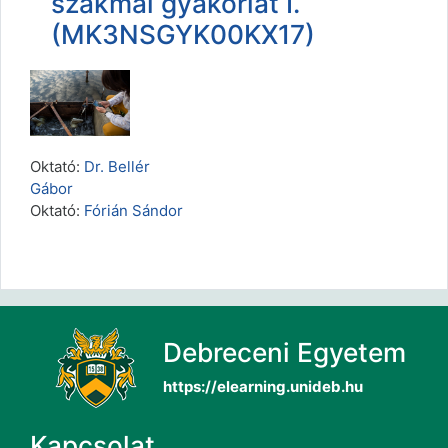
szakmai gyakorlat I.
(MK3NSGYK00KX17)
Oktató:
Dr. Bellér
Gábor
Oktató:
Fórián Sándor
Debreceni Egyetem
https://elearning.unideb.hu
Kapcsolat