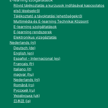
E-learning szolgáltatások
Rövid tájékoztatás a kurzusok indításával kapcsolatos
első lépésekről
Tájékoztató a távoktatási lehetőségekről
Multimédia és E-learning Technikai Központ
E-learning szolgáltatások
E-learning rendszerek
Elektronikus vizsgáztatás
Nederlands ‎(nl)‎
Deutsch ‎(de)‎
English ‎(en)‎
Español - Internacional ‎(es)‎
Français ‎(fr)‎
Italiano ‎(it)‎
magyar ‎(hu)‎
Nederlands ‎(nl)‎
Română ‎(ro)‎
Русский ‎(ru)‎
Українська ‎(uk)‎
日本語 ‎(ja)‎