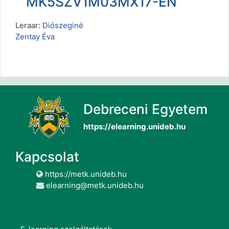
MK5SZV1M03MX17-EN
Leraar:
Diószeginé
Zentay Éva
Debreceni Egyetem
https://elearning.unideb.hu
Kapcsolat
https://metk.unideb.hu
elearning@metk.unideb.hu