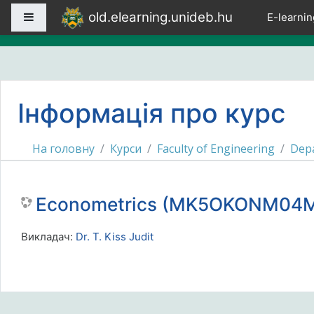
Перейти до головного вмісту
old.elearning.unideb.hu
Бокова панель
E-learnin
Інформація про курс
На головну
Курси
Faculty of Engineering
Depa
Econometrics (MK5OKONM04MX
Викладач:
Dr. T. Kiss Judit