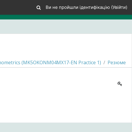
Ви не пройшли ідентифікацію (
Увійти
)
nometrics (MK5OKONM04MX17-EN Practice 1)
Резюме