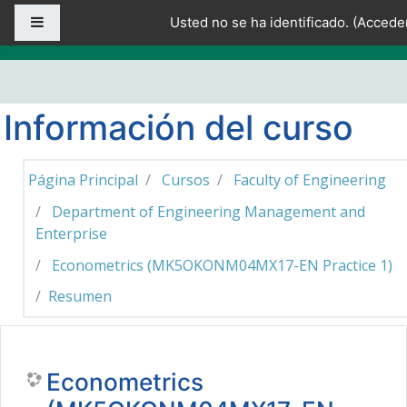
Salta al contenido principal
Panel lateral
Usted no se ha identificado. (
Accede
Información del curso
Página Principal
Cursos
Faculty of Engineering
Department of Engineering Management and
Enterprise
Econometrics (MK5OKONM04MX17-EN Practice 1)
Resumen
Econometrics