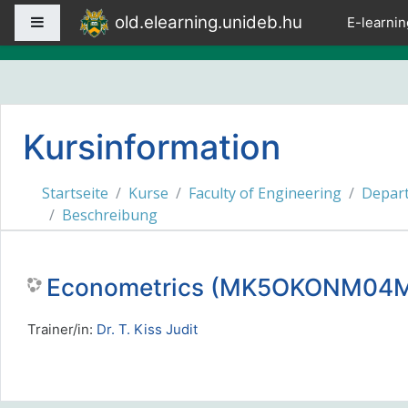
Zum Hauptinhalt
old.elearning.unideb.hu
Website-Übersicht
E-learnin
Kursinformation
Startseite
Kurse
Faculty of Engineering
Depart
Beschreibung
Econometrics (MK5OKONM04MX
Trainer/in:
Dr. T. Kiss Judit