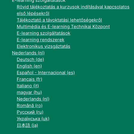
E-learning szolgáltatások
Rövid tájékoztatás a kurzusok indításával kapcsolatos
első lépésekről
Tájékoztató a távoktatási lehetőségekről
Multimédia és E-learning Technikai Központ
E-learning szolgáltatások
E-learning rendszerek
Elektronikus vizsgáztatás
Nederlands ‎(nl)‎
Deutsch ‎(de)‎
English ‎(en)‎
Español - Internacional ‎(es)‎
Français ‎(fr)‎
Italiano ‎(it)‎
magyar ‎(hu)‎
Nederlands ‎(nl)‎
Română ‎(ro)‎
Русский ‎(ru)‎
Українська ‎(uk)‎
日本語 ‎(ja)‎