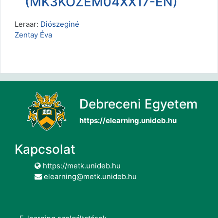
(MK3KOZEM04XX17-EN)
Leraar:
Diószeginé
Zentay Éva
Debreceni Egyetem
https://elearning.unideb.hu
Kapcsolat
https://metk.unideb.hu
elearning@metk.unideb.hu