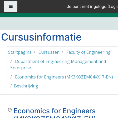
Ga naar hoofdinhoud
Zijpaneel
Je bent niet ingelogd (
Logi
Cursusinformatie
Startpagina
Cursussen
Faculty of Engineering
Department of Engineering Management and
Enterprise
Economics for Engineers (MK3KOZEM04XX17-EN)
Beschrijving
Economics for Engineers