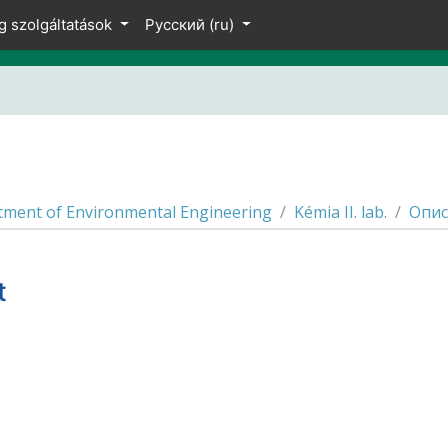
g szolgáltatások
Русский ‎(ru)‎
ment of Environmental Engineering
Kémia II. lab.
Опис
t