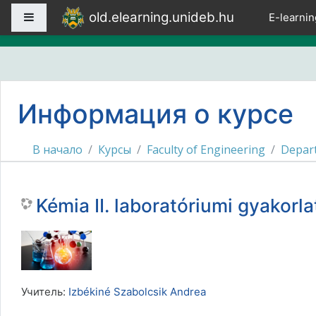
Перейти к основному содержанию
old.elearning.unideb.hu
Боковая панель
E-learnin
Информация о курсе
В начало
Курсы
Faculty of Engineering
Depart
Kémia II. laboratóriumi gyakorla
Учитель:
Izbékiné Szabolcsik Andrea