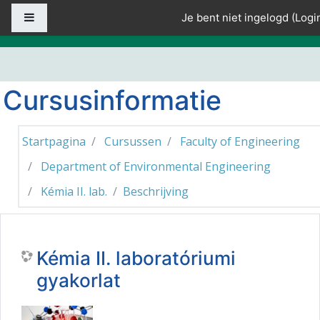
Ga naar hoofdinhoud
Zijpaneel
Je bent niet ingelogd (
Logi
Cursusinformatie
Startpagina
Cursussen
Faculty of Engineering
Department of Environmental Engineering
Kémia II. lab.
Beschrijving
Kémia II. laboratóriumi
gyakorlat