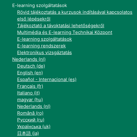
E-learning szolgáltatások
Rövid tájékoztatás a kurzusok indításával kapcsolatos
első lépésekről
Tájékoztató a távoktatási lehetőségekről
Multimédia és E-learning Technikai Központ
E-learning szolgáltatások
E-learning rendszerek
Elektronikus vizsgáztatás
Nederlands ‎(nl)‎
Deutsch ‎(de)‎
English ‎(en)‎
Español - Internacional ‎(es)‎
Français ‎(fr)‎
Italiano ‎(it)‎
magyar ‎(hu)‎
Nederlands ‎(nl)‎
Română ‎(ro)‎
Русский ‎(ru)‎
Українська ‎(uk)‎
日本語 ‎(ja)‎