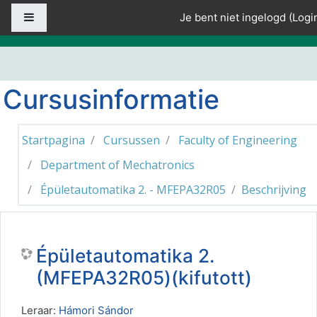
Ga naar hoofdinhoud
Zijpaneel
Je bent niet ingelogd (
Logi
Cursusinformatie
Startpagina
Cursussen
Faculty of Engineering
Department of Mechatronics
Épületautomatika 2. - MFEPA32R05
Beschrijving
Épületautomatika 2.
(MFEPA32R05)(kifutott)
Leraar:
Hámori Sándor