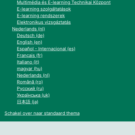
Multimédia és E-learning Technikai Központ
E-learning szolgáltatások
E-learning rendszerek
Elektronikus vizsgáztatás
Nederlands ‎(nl)‎
Deutsch ‎(de)‎
English ‎(en)‎
Español - Internacional ‎(es)‎
Français ‎(fr)‎
Italiano ‎(it)‎
magyar ‎(hu)‎
Nederlands ‎(nl)‎
Română ‎(ro)‎
Русский ‎(ru)‎
Українська ‎(uk)‎
日本語 ‎(ja)‎
Schakel over naar standaard thema