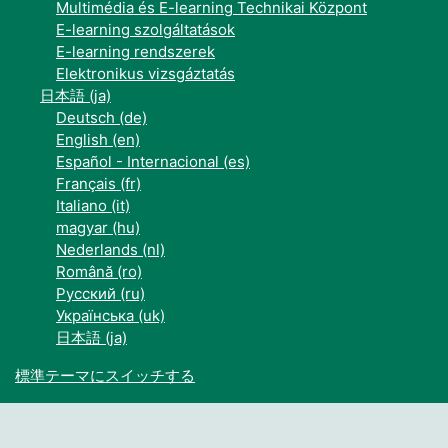
Multimédia és E-learning Technikai Központ
E-learning szolgáltatások
E-learning rendszerek
Elektronikus vizsgáztatás
日本語 ‎(ja)‎
Deutsch ‎(de)‎
English ‎(en)‎
Español - Internacional ‎(es)‎
Français ‎(fr)‎
Italiano ‎(it)‎
magyar ‎(hu)‎
Nederlands ‎(nl)‎
Română ‎(ro)‎
Русский ‎(ru)‎
Українська ‎(uk)‎
日本語 ‎(ja)‎
標準テーマにスイッチする