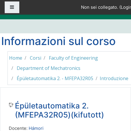
Vai al contenuto principale
Pannello laterale
Non sei collegato. (
Logi
Informazioni sul corso
Home
Corsi
Faculty of Engineering
Department of Mechatronics
Épületautomatika 2. - MFEPA32R05
Introduzione
Épületautomatika 2.
(MFEPA32R05)(kifutott)
Docente:
Hámori