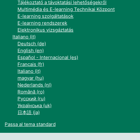
Tájékoztató a távoktatási lehetőségekről
Multimédia és E-learning Technikai Központ
E-learning szolgáltatások
E-learning rendszerek
Elektronikus vizsgáztatás
Italiano ‎(it)‎
Deutsch ‎(de)‎
English ‎(en)‎
Español - Internacional ‎(es)‎
Français ‎(fr)‎
Italiano ‎(it)‎
magyar ‎(hu)‎
Nederlands ‎(nl)‎
Română ‎(ro)‎
Русский ‎(ru)‎
Українська ‎(uk)‎
日本語 ‎(ja)‎
Passa al tema standard