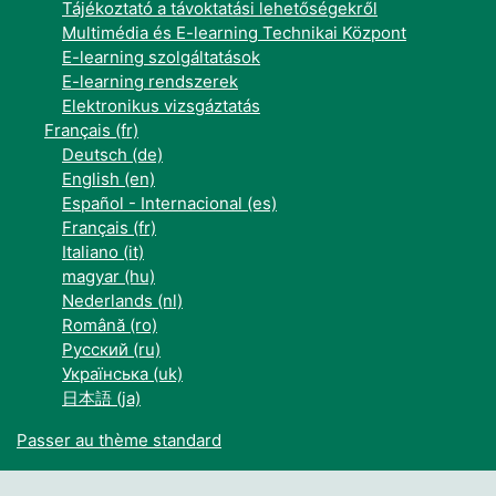
Tájékoztató a távoktatási lehetőségekről
Multimédia és E-learning Technikai Központ
E-learning szolgáltatások
E-learning rendszerek
Elektronikus vizsgáztatás
Français ‎(fr)‎
Deutsch ‎(de)‎
English ‎(en)‎
Español - Internacional ‎(es)‎
Français ‎(fr)‎
Italiano ‎(it)‎
magyar ‎(hu)‎
Nederlands ‎(nl)‎
Română ‎(ro)‎
Русский ‎(ru)‎
Українська ‎(uk)‎
日本語 ‎(ja)‎
Passer au thème standard