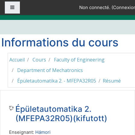
Passer au contenu principal
Panneau latéral
Non connecté. (
Connexio
Informations du cours
Accueil
Cours
Faculty of Engineering
Department of Mechatronics
Épületautomatika 2. - MFEPA32R05
Résumé
Épületautomatika 2.
(MFEPA32R05)(kifutott)
Enseignant:
Hámori