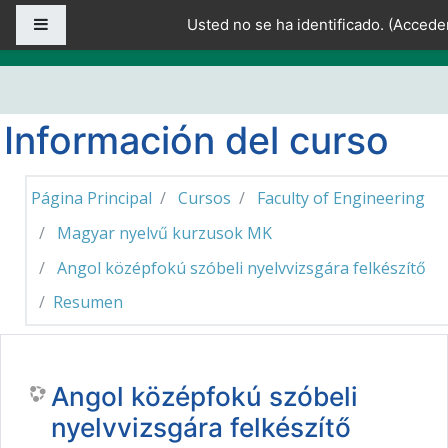
Salta al contenido principal
Panel lateral
Usted no se ha identificado. (
Accede
Información del curso
Página Principal
Cursos
Faculty of Engineering
Magyar nyelvű kurzusok MK
Angol középfokú szóbeli nyelvvizsgára felkészítő
Resumen
Angol középfokú szóbeli
nyelvvizsgára felkészítő