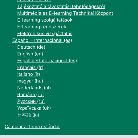
Tájékoztató a távoktatási lehetőségekről
Multimédia és E-learning Technikai Központ
E-learning szolgáltatások
E-learning rendszerek
Elektronikus vizsgáztatás
Español - Internacional ‎(es)‎
Deutsch ‎(de)‎
English ‎(en)‎
Español - Internacional ‎(es)‎
Français ‎(fr)‎
Italiano ‎(it)‎
magyar ‎(hu)‎
Nederlands ‎(nl)‎
Română ‎(ro)‎
Русский ‎(ru)‎
Українська ‎(uk)‎
日本語 ‎(ja)‎
Cambiar al tema estándar