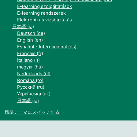
E-learning szolgáltatások
E-learning rendszerek
Elektronikus vizsgáztatás
日本語 ‎(ja)‎
Deutsch ‎(de)‎
English ‎(en)‎
Español - Internacional ‎(es)‎
Français ‎(fr)‎
Italiano ‎(it)‎
magyar ‎(hu)‎
Nederlands ‎(nl)‎
Română ‎(ro)‎
Русский ‎(ru)‎
Українська ‎(uk)‎
日本語 ‎(ja)‎
標準テーマにスイッチする