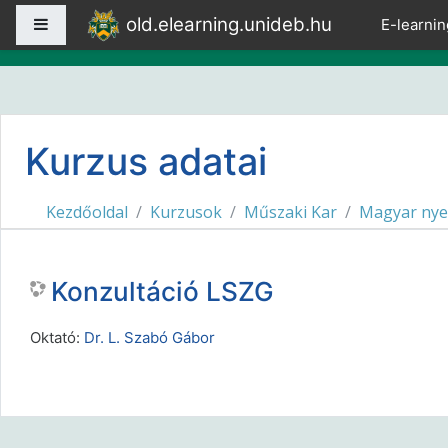
Tovább a fő tartalomhoz
old.elearning.unideb.hu
Oldalpanel
E-learnin
Kurzus adatai
Kezdőoldal
Kurzusok
Műszaki Kar
Magyar nye
Konzultáció LSZG
Oktató:
Dr. L. Szabó Gábor