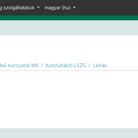
g szolgáltatások
magyar ‎(hu)‎
lvű kurzusok MK
Konzultáció LSZG
Leírás