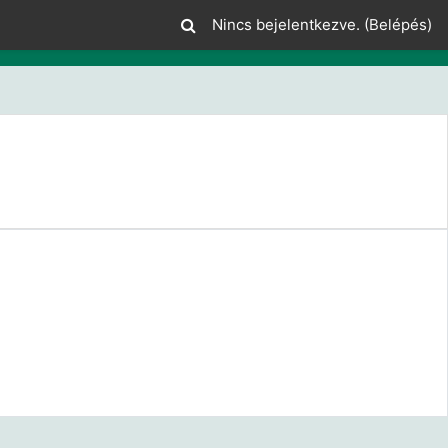
Nincs bejelentkezve. (
Belépés
)