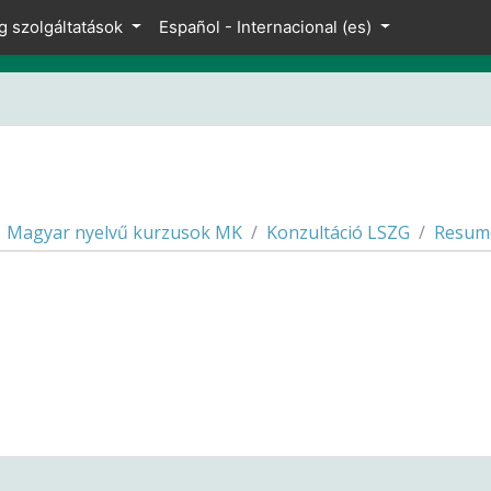
g szolgáltatások
Español - Internacional ‎(es)‎
Magyar nyelvű kurzusok MK
Konzultáció LSZG
Resum