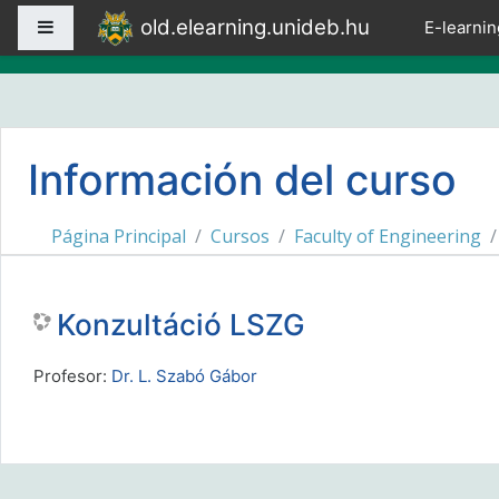
Salta al contenido principal
old.elearning.unideb.hu
Panel lateral
E-learnin
Información del curso
Página Principal
Cursos
Faculty of Engineering
Konzultáció LSZG
Profesor:
Dr. L. Szabó Gábor