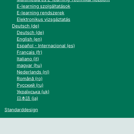
E-learning szolgáltatások
E-learning rendszerek
Elektronikus vizsgáztatás
Deutsch ‎(de)‎
Deutsch ‎(de)‎
English ‎(en)‎
Español - Internacional ‎(es)‎
Français ‎(fr)‎
Italiano ‎(it)‎
magyar ‎(hu)‎
Nederlands ‎(nl)‎
Română ‎(ro)‎
Русский ‎(ru)‎
Українська ‎(uk)‎
日本語 ‎(ja)‎
Standarddesign