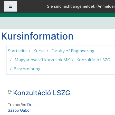
Zum Hauptinhalt
Website-Übersicht
Sie sind nicht angemeldet. (
Anmelde
Kursinformation
Startseite
Kurse
Faculty of Engineering
Magyar nyelvű kurzusok MK
Konzultáció LSZG
Beschreibung
Konzultáció LSZG
Trainer/in:
Dr. L.
Szabó Gábor