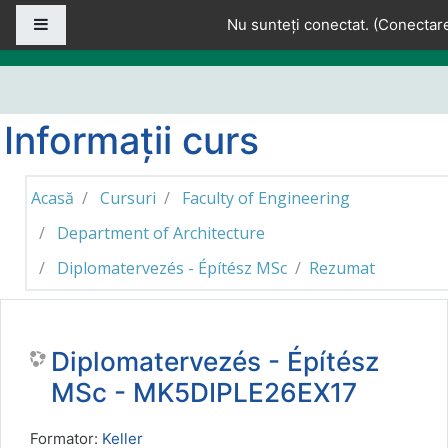
Sari la conţinutul principal
Panou lateral
Nu sunteți conectat. (
Conectar
Informații curs
Acasă
Cursuri
Faculty of Engineering
Department of Architecture
Diplomatervezés - Építész MSc
Rezumat
Diplomatervezés - Építész
MSc - MK5DIPLE26EX17
Formator:
Keller