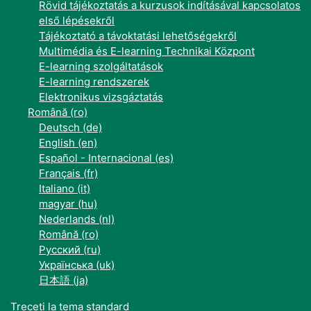
Rövid tájékoztatás a kurzusok indításával kapcsolatos
első lépésekről
Tájékoztató a távoktatási lehetőségekről
Multimédia és E-learning Technikai Központ
E-learning szolgáltatások
E-learning rendszerek
Elektronikus vizsgáztatás
Română ‎(ro)‎
Deutsch ‎(de)‎
English ‎(en)‎
Español - Internacional ‎(es)‎
Français ‎(fr)‎
Italiano ‎(it)‎
magyar ‎(hu)‎
Nederlands ‎(nl)‎
Română ‎(ro)‎
Русский ‎(ru)‎
Українська ‎(uk)‎
日本語 ‎(ja)‎
Treceți la tema standard