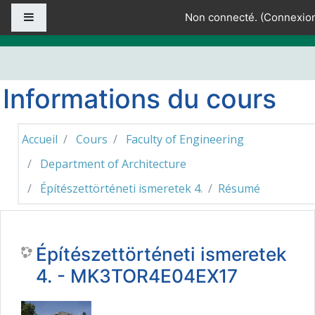
Passer au contenu principal
Panneau latéral
Non connecté. (
Connexio
Informations du cours
Accueil
Cours
Faculty of Engineering
Department of Architecture
Építészettörténeti ismeretek 4.
Résumé
Építészettörténeti ismeretek
4. - MK3TOR4E04EX17