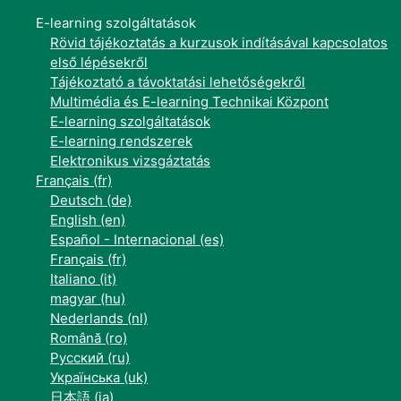
E-learning szolgáltatások
Rövid tájékoztatás a kurzusok indításával kapcsolatos
első lépésekről
Tájékoztató a távoktatási lehetőségekről
Multimédia és E-learning Technikai Központ
E-learning szolgáltatások
E-learning rendszerek
Elektronikus vizsgáztatás
Français ‎(fr)‎
Deutsch ‎(de)‎
English ‎(en)‎
Español - Internacional ‎(es)‎
Français ‎(fr)‎
Italiano ‎(it)‎
magyar ‎(hu)‎
Nederlands ‎(nl)‎
Română ‎(ro)‎
Русский ‎(ru)‎
Українська ‎(uk)‎
日本語 ‎(ja)‎