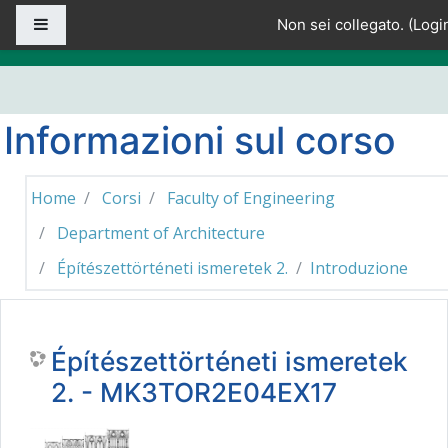
Vai al contenuto principale
Pannello laterale
Non sei collegato. (
Logi
Informazioni sul corso
Home
Corsi
Faculty of Engineering
Department of Architecture
Építészettörténeti ismeretek 2.
Introduzione
Építészettörténeti ismeretek
2. - MK3TOR2E04EX17