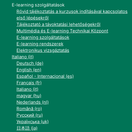
E-learning szolgáltatások
Rövid tájékoztatás a kurzusok indításával kapcsolatos
első lépésekről
Tájékoztató a távoktatási lehetőségekről
Multimédia és E-learning Technikai Központ
E-learning szolgáltatások
E-learning rendszerek
Elektronikus vizsgáztatás
Italiano ‎(it)‎
Deutsch ‎(de)‎
English ‎(en)‎
Español - Internacional ‎(es)‎
Français ‎(fr)‎
Italiano ‎(it)‎
magyar ‎(hu)‎
Nederlands ‎(nl)‎
Română ‎(ro)‎
Русский ‎(ru)‎
Українська ‎(uk)‎
日本語 ‎(ja)‎