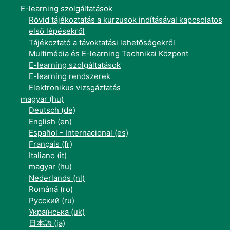
E-learning szolgáltatások
Rövid tájékoztatás a kurzusok indításával kapcsolatos
első lépésekről
Tájékoztató a távoktatási lehetőségekről
Multimédia és E-learning Technikai Központ
E-learning szolgáltatások
E-learning rendszerek
Elektronikus vizsgáztatás
magyar ‎(hu)‎
Deutsch ‎(de)‎
English ‎(en)‎
Español - Internacional ‎(es)‎
Français ‎(fr)‎
Italiano ‎(it)‎
magyar ‎(hu)‎
Nederlands ‎(nl)‎
Română ‎(ro)‎
Русский ‎(ru)‎
Українська ‎(uk)‎
日本語 ‎(ja)‎