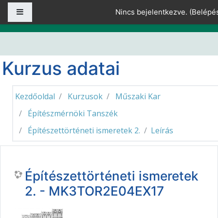
Tovább a fő tartalomhoz
Oldalpanel
Nincs bejelentkezve. (
Belépé
Kurzus adatai
Kezdőoldal
Kurzusok
Műszaki Kar
Építészmérnöki Tanszék
Építészettörténeti ismeretek 2.
Leírás
Építészettörténeti ismeretek
2. - MK3TOR2E04EX17