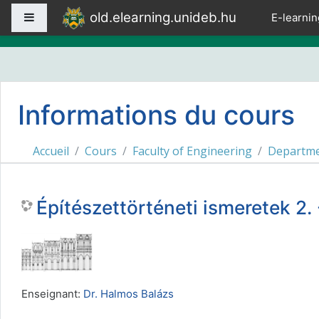
Passer au contenu principal
old.elearning.unideb.hu
Panneau latéral
E-learnin
Informations du cours
Accueil
Cours
Faculty of Engineering
Departmen
Építészettörténeti ismeretek 
Enseignant:
Dr. Halmos Balázs