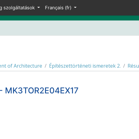
g szolgáltatások
Français ‎(fr)‎
t of Architecture
Építészettörténeti ismeretek 2.
Rés
2. - MK3TOR2E04EX17