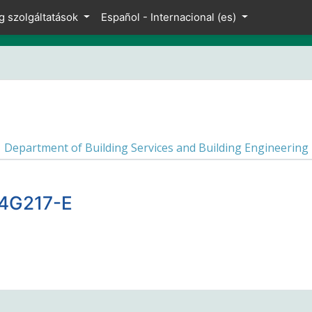
g szolgáltatások
Español - Internacional ‎(es)‎
Department of Building Services and Building Engineering
04G217-E