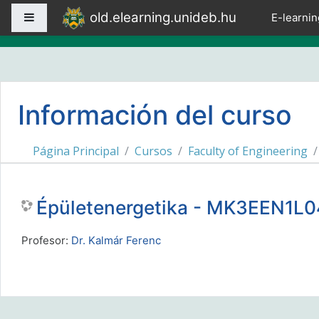
Salta al contenido principal
old.elearning.unideb.hu
Panel lateral
E-learnin
Información del curso
Página Principal
Cursos
Faculty of Engineering
Épületenergetika - MK3EEN1L
Profesor:
Dr. Kalmár Ferenc