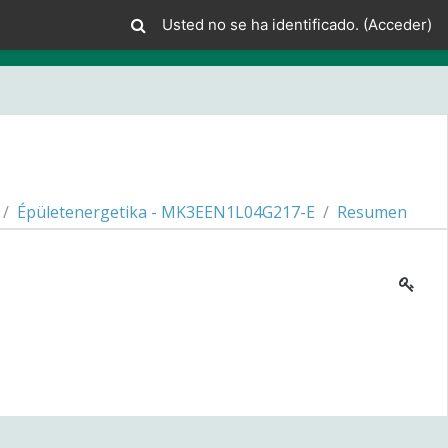
Usted no se ha identificado. (
Acceder
)
Épületenergetika - MK3EEN1L04G217-E
Resumen