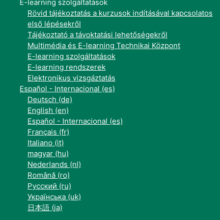
E-learning szolgáltatások
Rövid tájékoztatás a kurzusok indításával kapcsolatos
első lépésekről
Tájékoztató a távoktatási lehetőségekről
Multimédia és E-learning Technikai Központ
E-learning szolgáltatások
E-learning rendszerek
Elektronikus vizsgáztatás
Español - Internacional ‎(es)‎
Deutsch ‎(de)‎
English ‎(en)‎
Español - Internacional ‎(es)‎
Français ‎(fr)‎
Italiano ‎(it)‎
magyar ‎(hu)‎
Nederlands ‎(nl)‎
Română ‎(ro)‎
Русский ‎(ru)‎
Українська ‎(uk)‎
日本語 ‎(ja)‎