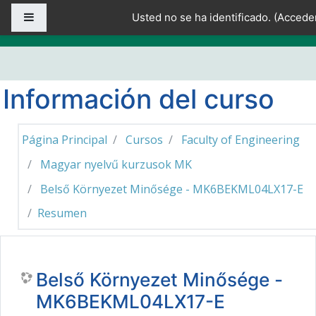
Salta al contenido principal
Panel lateral
Usted no se ha identificado. (
Accede
Información del curso
Página Principal
Cursos
Faculty of Engineering
Magyar nyelvű kurzusok MK
Belső Környezet Minősége - MK6BEKML04LX17-E
Resumen
Belső Környezet Minősége -
MK6BEKML04LX17-E