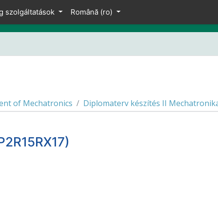
g szolgáltatások
Română ‎(ro)‎
nt of Mechatronics
Diplomaterv készítés II Mechatron
IP2R15RX17)