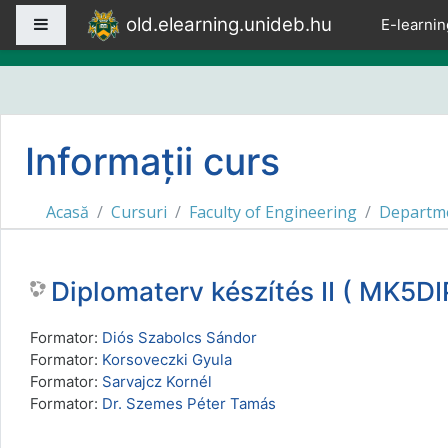
Sari la conţinutul principal
old.elearning.unideb.hu
Panou lateral
E-learnin
Informații curs
Acasă
Cursuri
Faculty of Engineering
Departme
Diplomaterv készítés II ( MK5D
Formator:
Diós Szabolcs Sándor
Formator:
Korsoveczki Gyula
Formator:
Sarvajcz Kornél
Formator:
Dr. Szemes Péter Tamás