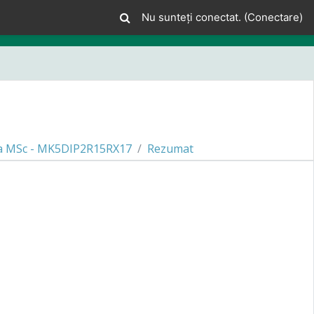
Nu sunteți conectat. (
Conectare
)
ika MSc - MK5DIP2R15RX17
Rezumat