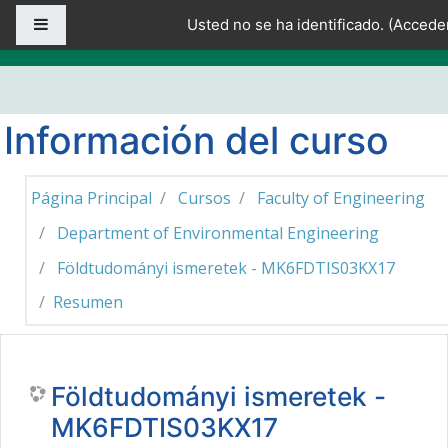
Salta al contenido principal
Panel lateral
Usted no se ha identificado. (
Accede
Información del curso
Página Principal
Cursos
Faculty of Engineering
Department of Environmental Engineering
Földtudományi ismeretek - MK6FDTIS03KX17
Resumen
Földtudományi ismeretek -
MK6FDTIS03KX17