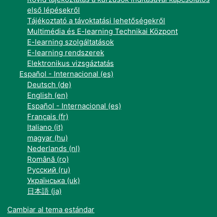
első lépésekről
Tájékoztató a távoktatási lehetőségekről
Multimédia és E-learning Technikai Központ
E-learning szolgáltatások
E-learning rendszerek
Elektronikus vizsgáztatás
Español - Internacional ‎(es)‎
Deutsch ‎(de)‎
English ‎(en)‎
Español - Internacional ‎(es)‎
Français ‎(fr)‎
Italiano ‎(it)‎
magyar ‎(hu)‎
Nederlands ‎(nl)‎
Română ‎(ro)‎
Русский ‎(ru)‎
Українська ‎(uk)‎
日本語 ‎(ja)‎
Cambiar al tema estándar