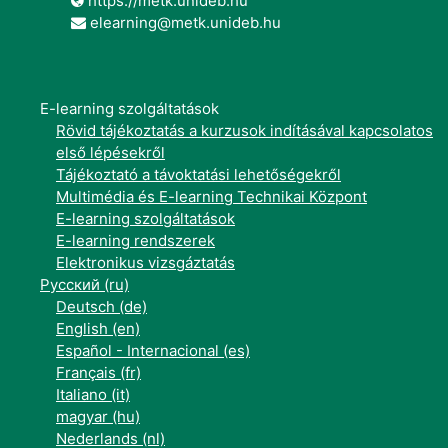
https://metk.unideb.hu
elearning@metk.unideb.hu
E-learning szolgáltatások
Rövid tájékoztatás a kurzusok indításával kapcsolatos
első lépésekről
Tájékoztató a távoktatási lehetőségekről
Multimédia és E-learning Technikai Központ
E-learning szolgáltatások
E-learning rendszerek
Elektronikus vizsgáztatás
Русский ‎(ru)‎
Deutsch ‎(de)‎
English ‎(en)‎
Español - Internacional ‎(es)‎
Français ‎(fr)‎
Italiano ‎(it)‎
magyar ‎(hu)‎
Nederlands ‎(nl)‎