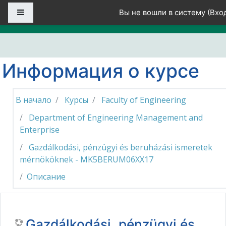
Перейти к основному содержанию
Боковая панель
Вы не вошли в систему (
Вхо
Информация о курсе
В начало
Курсы
Faculty of Engineering
Department of Engineering Management and
Enterprise
Gazdálkodási, pénzügyi és beruházási ismeretek
mérnököknek - MK5BERUM06XX17
Описание
Gazdálkodási, pénzügyi és