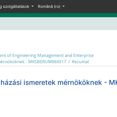
g szolgáltatások
Română ‎(ro)‎
nt of Engineering Management and Enterprise
k mérnököknek - MK5BERUM06XX17
Rezumat
ruházási ismeretek mérnököknek 