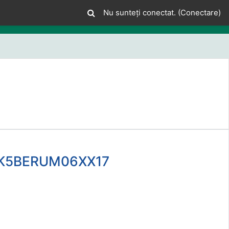
Nu sunteți conectat. (
Conectare
)
- MK5BERUM06XX17