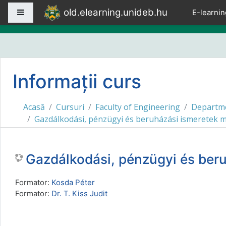
Sari la conţinutul principal
old.elearning.unideb.hu
Panou lateral
E-learnin
Informații curs
Acasă
Cursuri
Faculty of Engineering
Departme
Gazdálkodási, pénzügyi és beruházási ismerete
Gazdálkodási, pénzügyi és be
Formator:
Kosda Péter
Formator:
Dr. T. Kiss Judit