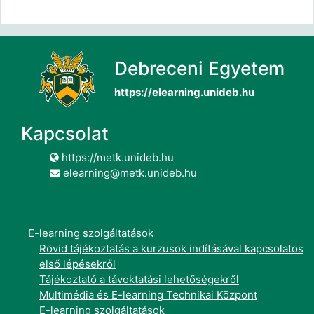
Debreceni Egyetem
https://elearning.unideb.hu
Kapcsolat
https://metk.unideb.hu
elearning@metk.unideb.hu
E-learning szolgáltatások
Rövid tájékoztatás a kurzusok indításával kapcsolatos
első lépésekről
Tájékoztató a távoktatási lehetőségekről
Multimédia és E-learning Technikai Központ
E-learning szolgáltatások