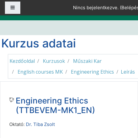
Tovább a fő tartalomhoz
Oldalpanel
Nincs bejelentkezve. (
Belépé
Kurzus adatai
Kezdőoldal
Kurzusok
Műszaki Kar
English courses MK
Engineering Ethics
Leírás
Engineering Ethics
(TTBEVEM-MK1_EN)
Oktató:
Dr. Tiba Zsolt