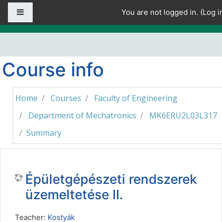
Skip to main content
Side panel
You are not logged in. (
Log i
Course info
Home
Courses
Faculty of Engineering
Department of Mechatronics
MK6ERU2L03L317
Summary
Épületgépészeti rendszerek
üzemeltetése II.
Teacher:
Kostyák