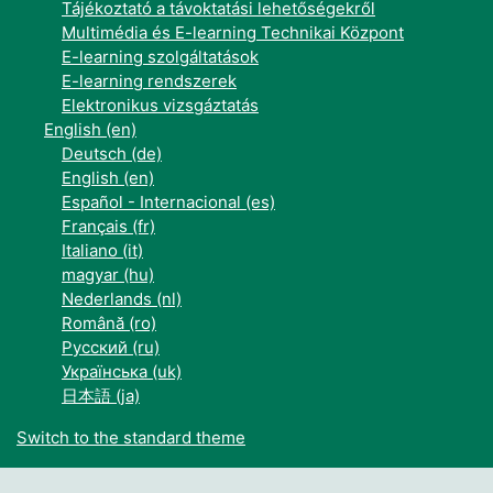
Tájékoztató a távoktatási lehetőségekről
Multimédia és E-learning Technikai Központ
E-learning szolgáltatások
E-learning rendszerek
Elektronikus vizsgáztatás
English ‎(en)‎
Deutsch ‎(de)‎
English ‎(en)‎
Español - Internacional ‎(es)‎
Français ‎(fr)‎
Italiano ‎(it)‎
magyar ‎(hu)‎
Nederlands ‎(nl)‎
Română ‎(ro)‎
Русский ‎(ru)‎
Українська ‎(uk)‎
日本語 ‎(ja)‎
Switch to the standard theme