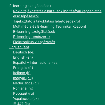
E-learning szolgáltatások
Rövid tájékoztatás a kurzusok indításával kapcsolatos
első lépésekről
Tájékoztató a távoktatási lehetőségekről
Multimédia és E-learning Technikai Központ
E-learning szolgáltatások
E-learning rendszerek
Elektronikus vizsgáztatás
English ‎(en)‎
Deutsch ‎(de)‎
English ‎(en)‎
Español - Internacional ‎(es)‎
Français ‎(fr)‎
Italiano ‎(it)‎
magyar ‎(hu)‎
Nederlands ‎(nl)‎
Română ‎(ro)‎
Русский ‎(ru)‎
Українська ‎(uk)‎
日本語 ‎(ja)‎