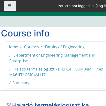
Skip to main content
Side panel
You are not logged in. (
Log i
Course info
Home
Courses
Faculty of Engineering
Department of Engineering Management and
Enterprise
Haladó termeléslogisztika (MK5HTLOM04M117 és
MK6HTLOM04M117)
Summary
Haladó termeléslogisztika