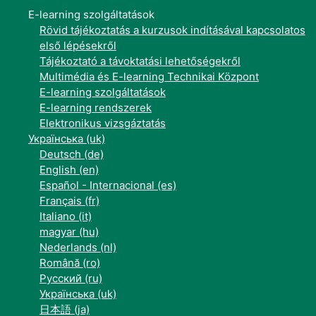
E-learning szolgáltatások
Rövid tájékoztatás a kurzusok indításával kapcsolatos
első lépésekről
Tájékoztató a távoktatási lehetőségekről
Multimédia és E-learning Technikai Központ
E-learning szolgáltatások
E-learning rendszerek
Elektronikus vizsgáztatás
Українська ‎(uk)‎
Deutsch ‎(de)‎
English ‎(en)‎
Español - Internacional ‎(es)‎
Français ‎(fr)‎
Italiano ‎(it)‎
magyar ‎(hu)‎
Nederlands ‎(nl)‎
Română ‎(ro)‎
Русский ‎(ru)‎
Українська ‎(uk)‎
日本語 ‎(ja)‎