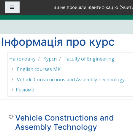
Перейти до головного вмісту
Бокова панель
Ви не пройшли ідентифікацію (
Увійт
Інформація про курс
На головну
Курси
Faculty of Engineering
English courses MK
Vehicle Constructions and Assembly Technology
Резюме
Vehicle Constructions and
Assembly Technology