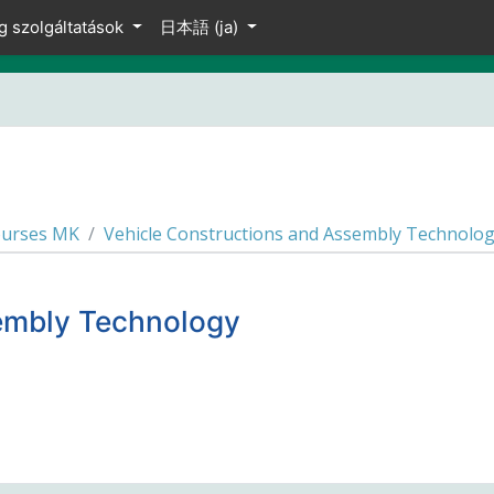
g szolgáltatások
日本語 ‎(ja)‎
ourses MK
Vehicle Constructions and Assembly Technolo
embly Technology