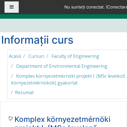
Sari la conţinutul principal
Panou lateral
Nu sunteți conectat. (
Conectar
Informații curs
Acasă
Cursuri
Faculty of Engineering
Department of Environmental Engineering
Komplex környezetmérnöki projekt I. (MSc levelező
környezetmérnökök) gyakorlat
Rezumat
Komplex környezetmérnöki