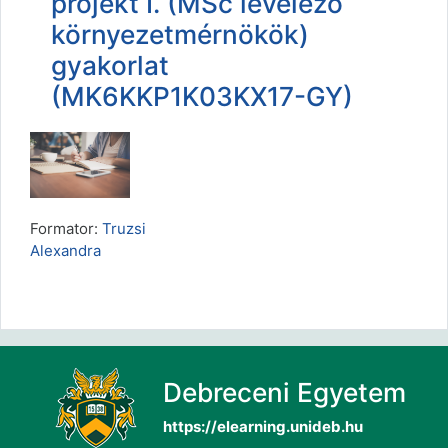
projekt I. (MSc levelező
környezetmérnökök)
gyakorlat
(MK6KKP1K03KX17-GY)
Formator:
Truzsi
Alexandra
Debreceni Egyetem
https://elearning.unideb.hu