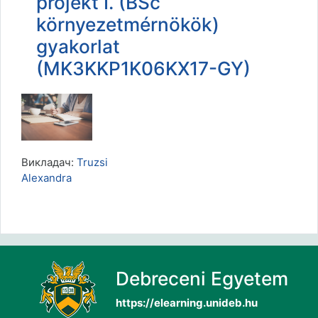
projekt I. (BSc
környezetmérnökök)
gyakorlat
(MK3KKP1K06KX17-GY)
Викладач:
Truzsi
Alexandra
Debreceni Egyetem
https://elearning.unideb.hu