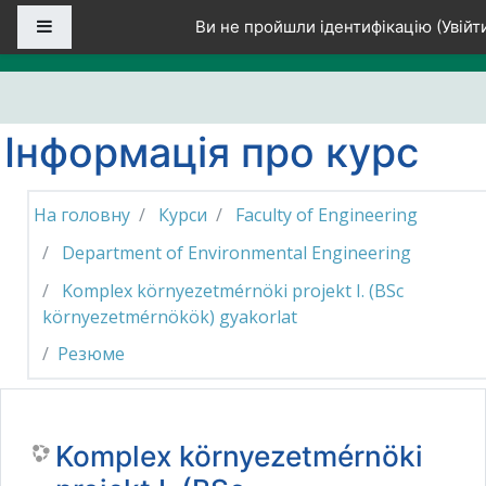
Перейти до головного вмісту
Бокова панель
Ви не пройшли ідентифікацію (
Увійт
Інформація про курс
На головну
Курси
Faculty of Engineering
Department of Environmental Engineering
Komplex környezetmérnöki projekt I. (BSc
környezetmérnökök) gyakorlat
Резюме
Komplex környezetmérnöki