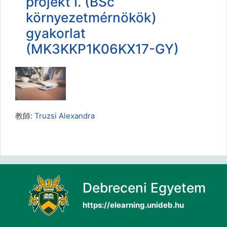
projekt I. (BSc
környezetmérnökök)
gyakorlat
(MK3KKP1K06KX17-GY)
教師:
Truzsi Alexandra
Debreceni Egyetem
https://elearning.unideb.hu