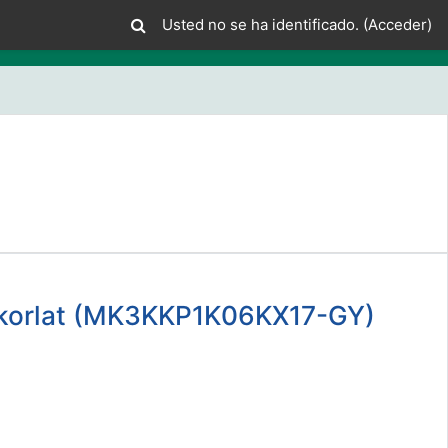
Usted no se ha identificado. (
Acceder
)
yakorlat (MK3KKP1K06KX17-GY)