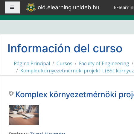
Salta al contenido principal
old.elearning.unideb.hu
Panel lateral
E-learnin
Información del curso
Página Principal
Cursos
Faculty of Engineering
Komplex környezetmérnöki projekt I. (BSc környe
Komplex környezetmérnöki pro