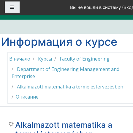
Перейти к основному содержанию
Боковая панель
Вы не вошли в систему (
Вхо
Информация о курсе
В начало
Курсы
Faculty of Engineering
Department of Engineering Management and
Enterprise
Alkalmazott matematika a termeléstervezésben
Описание
Alkalmazott matematika a