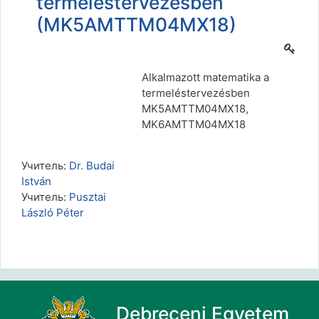
termeléstervezésben
(MK5AMTTM04MX18)
Alkalmazott matematika a
termeléstervezésben
MK5AMTTM04MX18,
MK6AMTTM04MX18
Учитель:
Dr. Budai
István
Учитель:
Pusztai
László Péter
Debreceni Egyetem