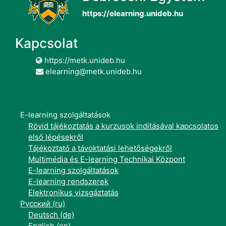
https://elearning.unideb.hu
Kapcsolat
https://metk.unideb.hu
elearning@metk.unideb.hu
E-learning szolgáltatások
Rövid tájékoztatás a kurzusok indításával kapcsolatos
első lépésekről
Tájékoztató a távoktatási lehetőségekről
Multimédia és E-learning Technikai Központ
E-learning szolgáltatások
E-learning rendszerek
Elektronikus vizsgáztatás
Русский ‎(ru)‎
Deutsch ‎(de)‎
English ‎(en)‎