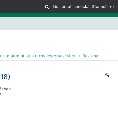
Nu sunteți conectat. (
Conectare
)
ott matematika a termeléstervezésben
Rezumat
18)
zésben
8