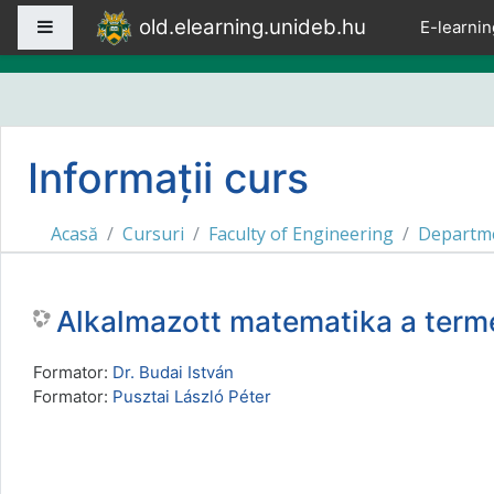
Sari la conţinutul principal
old.elearning.unideb.hu
Panou lateral
E-learnin
Informații curs
Acasă
Cursuri
Faculty of Engineering
Departme
Alkalmazott matematika a te
Formator:
Dr. Budai István
Formator:
Pusztai László Péter